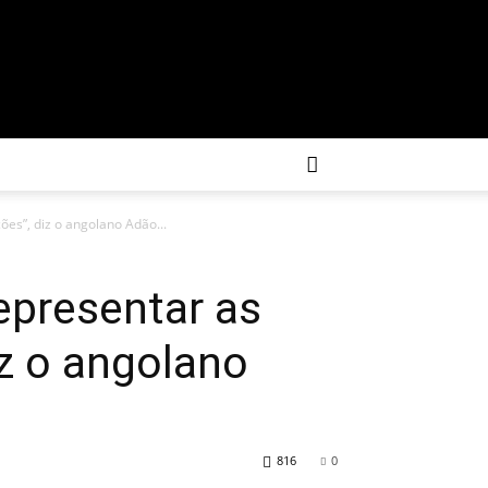
ões”, diz o angolano Adão...
epresentar as
iz o angolano
816
0