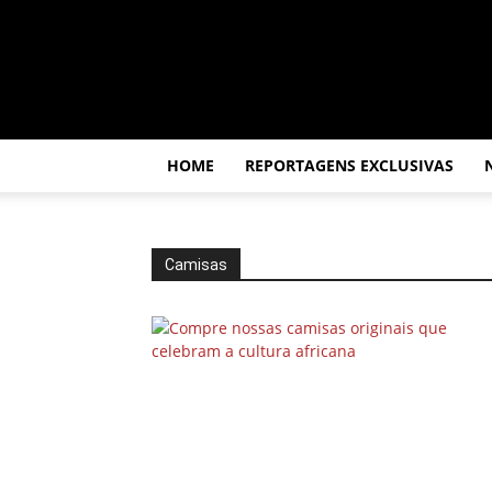
Por
dentro
da
África
HOME
REPORTAGENS EXCLUSIVAS
Camisas