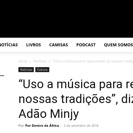
NOTÍCIAS
LIVROS
CAMISAS
PODCAST
QUEM SOMOS
Início
Notícias
“Uso a música para representar as nossas tradiç
Notícias
Cultura
“Uso a música para r
nossas tradições”, d
Adão Minjy
Por
Por Dentro da África
-
2 de setembro de 2016