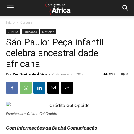
Início
Cultura
Cultura
Educação
Notícias
São Paulo: Peça infantil
celebra ancestralidade
africana
Por
Por Dentro da África
-
29 de março de 2017
899
0
Espetáculo – Crédito Gal Oppido
Com informações da Baobá Comunicação