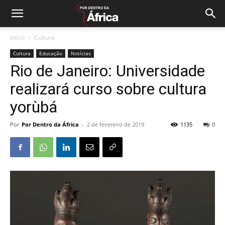
Início
Cultura
Cultura
Educação
Notícias
Rio de Janeiro: Universidade
realizará curso sobre cultura
yorùbá
Por
Por Dentro da África
-
2 de fevereiro de 2019
1135
0