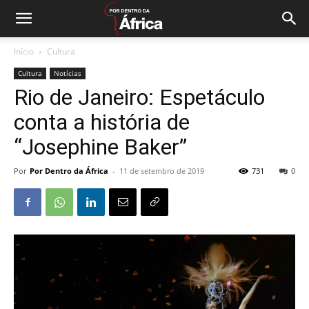
Início
Cultura
Cultura
Notícias
Rio de Janeiro: Espetáculo
conta a história de
“Josephine Baker”
Por
Por Dentro da África
-
11 de setembro de 2019
731
0