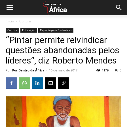
Início
Cultura
Cultura
Educação
Reportagens Exclusivas
“Pintar permite reivindicar
questões abandonadas pelos
líderes”, diz Roberto Mendes
Por
Por Dentro da África
-
16 de maio de 2017
1179
0