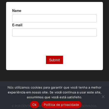
Nós utilizamos cookies para garantir que você tenha a melhor
Home
Reportagens Exclusivas
Notícias
Livros
Camisas
experiência em nosso site. Se você continua a usar este site,
assumimos que você está satisfeito.
Podcast
Quem somos
Ok
Política de privacidade
© POR DENTRO DA ÁFRICA. TODOS OS DIREITOS RESERVADOS.