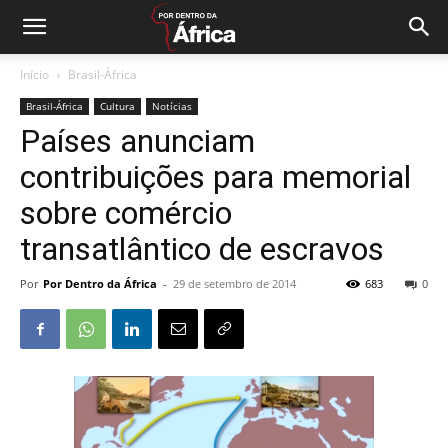
Início
Brasil-África
Brasil-África
Cultura
Notícias
Países anunciam
contribuições para memorial
sobre comércio
transatlântico de escravos
Por
Por Dentro da África
-
29 de setembro de 2014
683
0