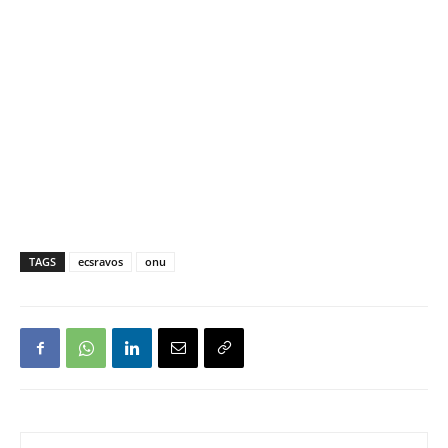
TAGS
ecsravos
onu