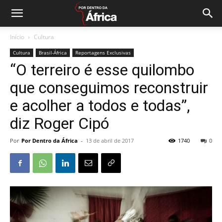
Início
Cultura
Cultura
Brasil-África
Reportagens Exclusivas
“O terreiro é esse quilombo
que conseguimos reconstruir
e acolher a todos e todas”,
diz Roger Cipó
Por
Por Dentro da África
-
13 de abril de 2017
1740
0