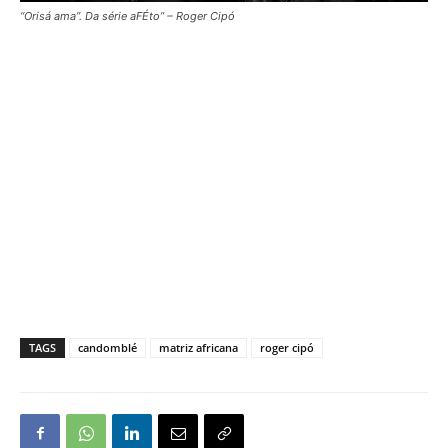
“Orisá ama”. Da série aFÉto” – Roger Cipó
TAGS
candomblé
matriz africana
roger cipó