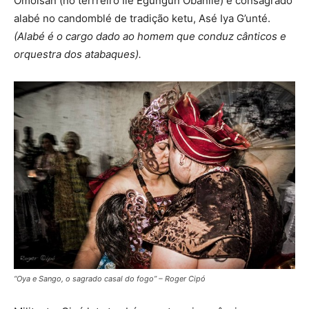
Omoisan (no terrreiro Ile Egungun Obanile) e consagrado
alabé
no candomblé de tradição ketu, Asé Iya G’unté
.
(Alabé é o cargo dado ao homem que conduz cânticos e
orquestra dos atabaques).
“Oya e Sango, o sagrado casal do fogo” – Roger Cipó