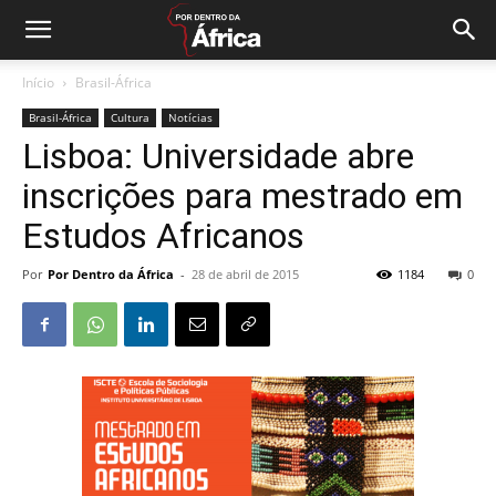
Início
Brasil-África
Brasil-África
Cultura
Notícias
Lisboa: Universidade abre
inscrições para mestrado em
Estudos Africanos
Por
Por Dentro da África
-
28 de abril de 2015
1184
0