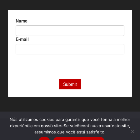
Nós utilizamos cookies para garantir que você tenha a melhor
experiência em nosso site. Se você continua a usar este site,
Home
Reportagens Exclusivas
Notícias
Livros
Camisas
assumimos que você está satisfeito.
Podcast
Quem somos