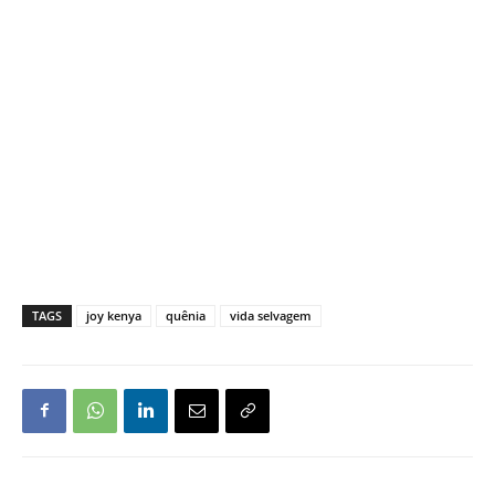
TAGS
joy kenya
quênia
vida selvagem