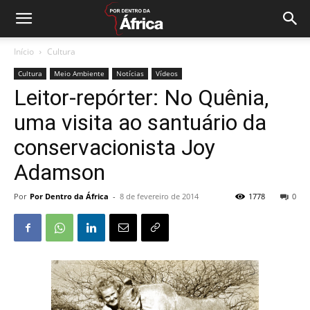
Início
Cultura
Cultura
Meio Ambiente
Notícias
Vídeos
Leitor-repórter: No Quênia,
uma visita ao santuário da
conservacionista Joy
Adamson
Por
Por Dentro da África
-
8 de fevereiro de 2014
1778
0