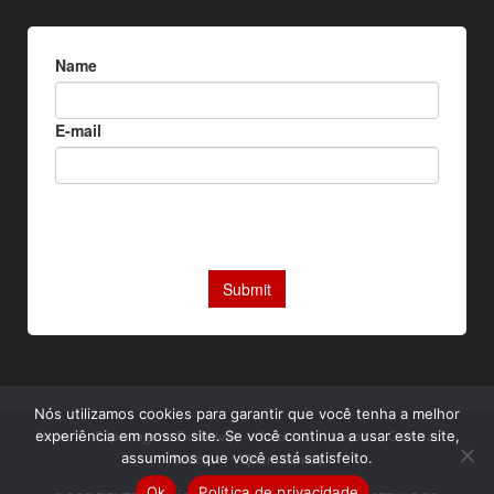
Nós utilizamos cookies para garantir que você tenha a melhor
Home
Reportagens Exclusivas
Notícias
Livros
Camisas
experiência em nosso site. Se você continua a usar este site,
assumimos que você está satisfeito.
Podcast
Quem somos
Ok
Política de privacidade