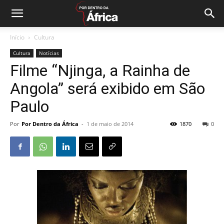
Início
Cultura
Cultura
Notícias
Filme “Njinga, a Rainha de
Angola” será exibido em São
Paulo
Por
Por Dentro da África
-
1 de maio de 2014
1870
0