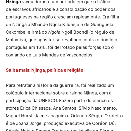
Nzinga
viveu durante um período em que o tráfico
de escravos africanos e a consolidação do poder dos
portugueses na região cresciam rapidamente. Era filha
de Nzinga a Mbande Ngola Kiluanje e de Guenguela
Cakombe, e irmã do
Ngola
Ngoli Bbondi (o régulo de
Matamba), que após ter se revoltado contra o domínio
português em 1618, foi derrotado pelas forças sob o
comando de Luís Mendes de Vasconcelos.
Saiba mais: Njinga, política e religião
Para retratar a história da guerreira, foi realizado um
colóquio internacional sobre a rainha Njinga, com a
participação da UNESCO. Fazem parte do elenco os
atores Erica Chissapa, Ana Santos, Sílvio Nascimento,
Miguel Hurst, Jaime Joaquim e Orlando Sérgio. O roteiro
é de Joana Jorge, produção executiva de Coréon Dú,
Sérgio Neto e Renato Freitas e realização de Sérgio