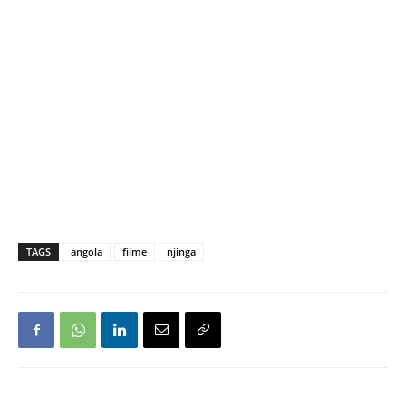
TAGS
angola
filme
njinga