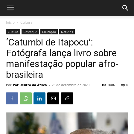
Início
Cultura
Cultura
Destaque
Educação
Notícias
‘Catumbi de Itapocu’:
Fotógrafa lança livro sobre
manifestação popular afro-
brasileira
Por
Por Dentro da África
-
23 de dezembro de 2020
2004
0