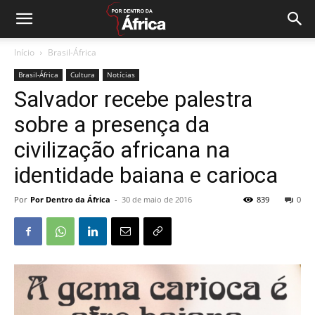
Início
Brasil-África
Brasil-África
Cultura
Notícias
Salvador recebe palestra
sobre a presença da
civilização africana na
identidade baiana e carioca
Por
Por Dentro da África
-
30 de maio de 2016
839
0