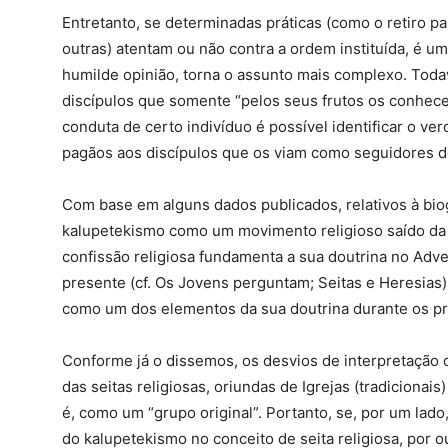
Entretanto, se determinadas práticas (como o retiro pa
outras) atentam ou não contra a ordem instituída, é 
humilde opinião, torna o assunto mais complexo. Todav
discípulos que somente “pelos seus frutos os conhec
conduta de certo indivíduo é possível identificar o ver
pagãos aos discípulos que os viam como seguidores de 
Com base em alguns dados publicados, relativos à biog
kalupetekismo como um movimento religioso saído da I
confissão religiosa fundamenta a sua doutrina no Adven
presente (cf. Os Jovens perguntam; Seitas e Heresias)
como um dos elementos da sua doutrina durante os pri
Conforme já o dissemos, os desvios de interpretação
das seitas religiosas, oriundas de Igrejas (tradicionais
é, como um “grupo original”. Portanto, se, por um la
do kalupetekismo no conceito de seita religiosa, por o