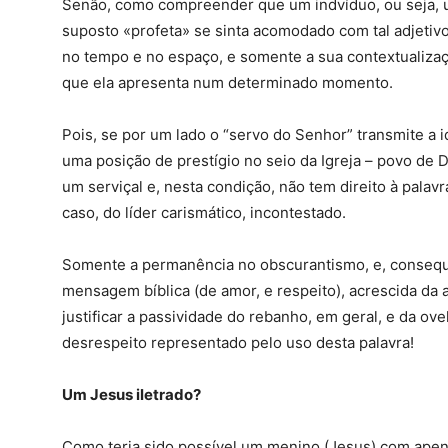
Senão, como compreender que um indvíduo, ou seja, u
suposto «profeta» se sinta acomodado com tal adjetivo
no tempo e no espaço, e somente a sua contextualiza
que ela apresenta num determinado momento.
Pois, se por um lado o “servo do Senhor” transmite a 
uma posição de prestígio no seio da Igreja – povo de D
um serviçal e, nesta condição, não tem direito à palav
caso, do líder carismático, incontestado.
Somente a permanência no obscurantismo, e, consequn
mensagem bíblica (de amor, e respeito), acrescida d
justificar a passividade do rebanho, em geral, e da ov
desrespeito representado pelo uso desta palavra!
Um Jesus iletrado?
Como teria sido possível um menino (Jesus) com apen