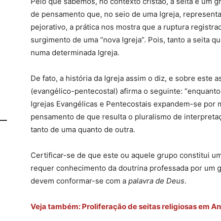
Pelo que sabemos, no contexto cristão, a seita é um g
de pensamento que, no seio de uma Igreja, representa
pejorativo, a prática nos mostra que a ruptura registr
surgimento de uma “nova Igreja”. Pois, tanto a seita qu
numa determinada Igreja.
De fato, a história da Igreja assim o diz, e sobre est
(evangélico-pentecostal) afirma o seguinte: “enquanto 
Igrejas Evangélicas e Pentecostais expandem-se por m
pensamento de que resulta o pluralismo de interpreta
tanto de uma quanto de outra.
Certificar-se de que este ou aquele grupo constitui uma 
requer conhecimento da doutrina professada por um gr
devem conformar-se com a
palavra de Deus
.
Veja também: Proliferação de seitas religiosas em A