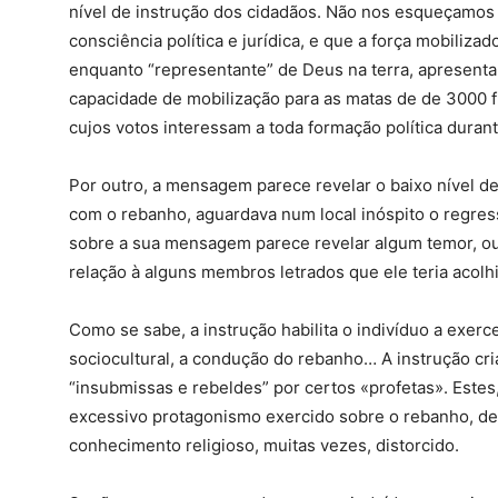
nível de instrução dos cidadãos. Não nos esqueçamos 
consciência política e jurídica, e que a força mobilizad
enquanto “representante” de Deus na terra, apresenta
capacidade de mobilização para as matas de de 3000 f
cujos votos interessam a toda formação política duran
Por outro, a mensagem parece revelar o baixo nível d
com o rebanho, aguardava num local inóspito o regres
sobre a sua mensagem parece revelar algum temor, ou
relação à alguns membros letrados que ele teria acolh
Como se sabe, a instrução habilita o indivíduo a exerce
sociocultural, a condução do rebanho… A instrução cr
“insubmissas e rebeldes” por certos «profetas». Este
excessivo protagonismo exercido sobre o rebanho, des
conhecimento religioso, muitas vezes, distorcido.