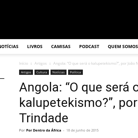
NOTÍCIAS
LIVROS
CAMISAS
PODCAST
QUEM SOMOS
Início
Artigos
Angola: “O que será o kalupetekismo?”, por João 
Artigos
Cultura
Notícias
Política
Angola: “O que será 
kalupetekismo?”, por
Trindade
Por
Por Dentro da África
-
18 de junho de 2015