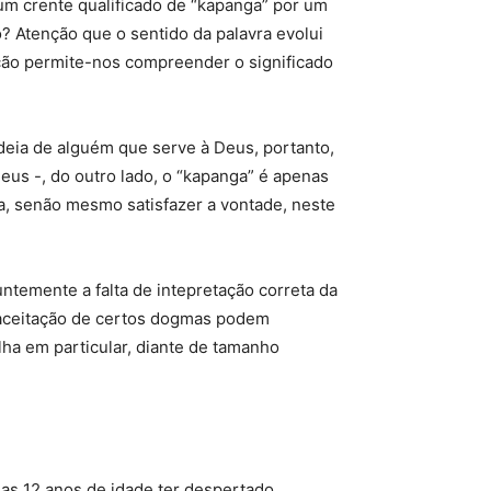
m crente qualificado de “kapanga” por um
? Atenção que o sentido da palavra evolui
ção permite-nos compreender o significado
ideia de alguém que serve à Deus, portanto,
eus -, do outro lado, o “kapanga” é apenas
ra, senão mesmo satisfazer a vontade, neste
temente a falta de intepretação correta da
a aceitação de certos dogmas podem
elha em particular, diante de tamanho
as 12 anos de idade ter despertado