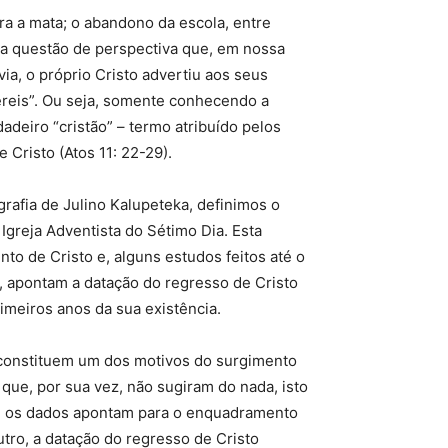
ra a mata; o abandono da escola, entre
uma questão de perspectiva que, em nossa
ia, o próprio Cristo advertiu aos seus
ereis”. Ou seja, somente conhecendo a
dadeiro “cristão” – termo atribuído pelos
Cristo (Atos 11: 22-29).
rafia de Julino Kalupeteka, definimos o
greja Adventista do Sétimo Dia. Esta
to de Cristo e, alguns estudos feitos até o
, apontam a datação do regresso de Cristo
meiros anos da sua existência.
 constituem um dos motivos do surgimento
) que, por sua vez, não sugiram do nada, isto
do, os dados apontam para o enquadramento
utro, a datação do regresso de Cristo