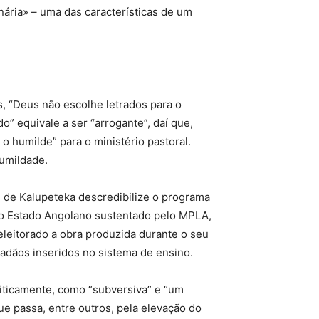
nária» – uma das características de um
s, “Deus não escolhe letrados para o
do” equivale a ser “arrogante”, daí que,
 humilde” para o ministério pastoral.
humildade.
m de Kalupeteka descredibilize o programa
 do Estado Angolano sustentado pelo MPLA,
 eleitorado a obra produzida durante o seu
dadãos inseridos no sistema de ensino.
iticamente, como “subversiva” e “um
 passa, entre outros, pela elevação do