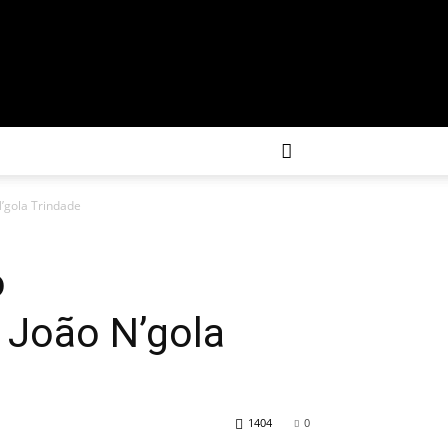
N’gola Trindade
o
 João N’gola
1404
0