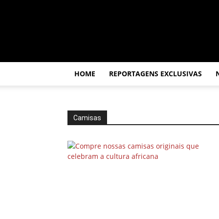
Por
dentro
da
África
HOME
REPORTAGENS EXCLUSIVAS
Camisas