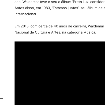
ano, Waldemar teve o seu o álbum ‘Preta Luz’ consid
Antes disso, em 1983, ‘Estamos juntos’, seu álbum de 
internacional.
Em 2018, com cerca de 40 anos de carreira, Waldemar
Nacional de Cultura e Artes, na categoria Música.