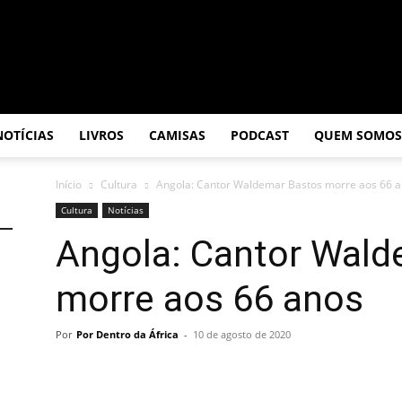
NOTÍCIAS
LIVROS
CAMISAS
PODCAST
QUEM SOMOS
Início
Cultura
Angola: Cantor Waldemar Bastos morre aos 66 
Cultura
Notícias
Angola: Cantor Wald
morre aos 66 anos
Por
Por Dentro da África
-
10 de agosto de 2020