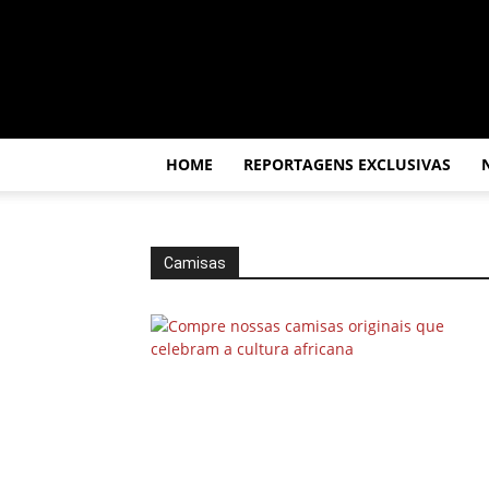
Por
dentro
da
África
HOME
REPORTAGENS EXCLUSIVAS
Camisas