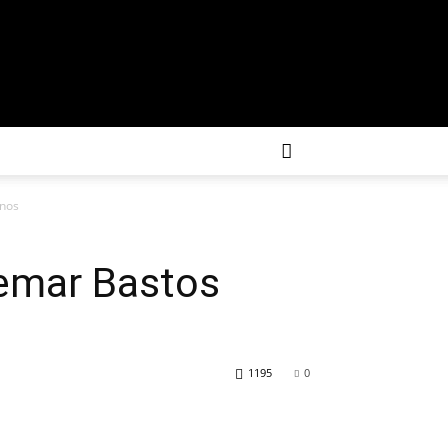
anos
emar Bastos
1195
0