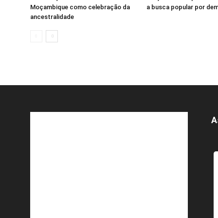
Moçambique como celebração da
a busca popular por de
ancestralidade
A