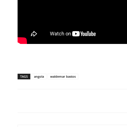
TAGS
angola
waldemar bastos