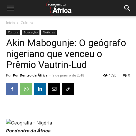
Início
Cultura
Cultura
Educação
Notícias
Akin Mabogunje: O geógrafo
nigeriano que venceu o
Prêmio Vautrin-Lud
Por
Por Dentro da África
-
9 de janeiro de 2018
1728
0
Por dentro da África