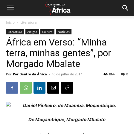
Início
Literatura
Literatura
Artigos
Cultura
Notícias
África em Verso: “Minha
terra, minhas gentes”, por
Morgado Mbalate
Por
Por Dentro da África
-
16 de julho de 2017
864
0
De Moçambique, Morgado Mbalate