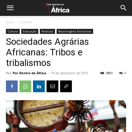
Início
Cultura
Cultura
Educação
Notícias
Reportagens Exclusivas
Sociedades Agrárias
Africanas: Tribos e
tribalismos
Por
Por Dentro da África
-
18 de dezembro de 2015
3891
0