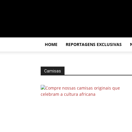
Por
dentro
da
África
HOME
REPORTAGENS EXCLUSIVAS
Camisas