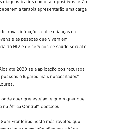
s diagnosticados como soropositivos terão
receberem a terapia apresentarão uma carga
de novas infecções entre crianças e o
ovens e as pessoas que vivem em
da do HIV e de serviços de saúde sexual e
ids até 2030 se a aplicação dos recursos
as pessoas e lugares mais necessitados”,
Loures.
V onde quer que estejam e quem quer que
e na África Central”, destacou.
 Sem Fronteiras neste mês revelou que
 cada cinco novas infecções por HIV no