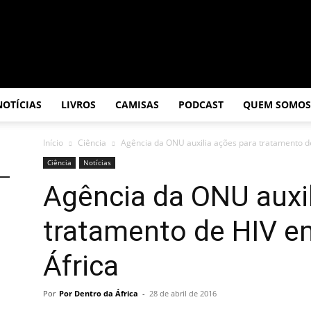
NOTÍCIAS
LIVROS
CAMISAS
PODCAST
QUEM SOMOS
Início
Ciência
Agência da ONU auxilia ações para tratamento de
Ciência
Notícias
Agência da ONU auxil
tratamento de HIV e
África
Por
Por Dentro da África
-
28 de abril de 2016