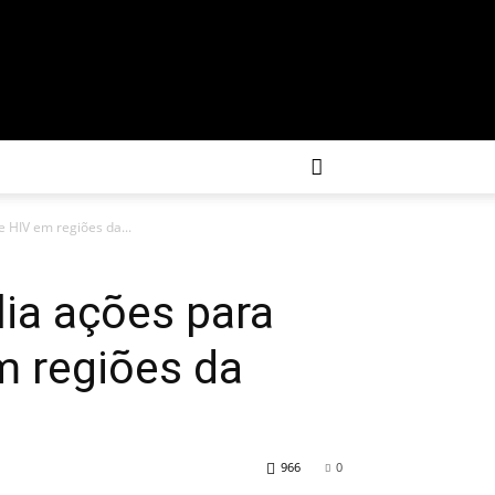
 HIV em regiões da...
ia ações para
m regiões da
966
0