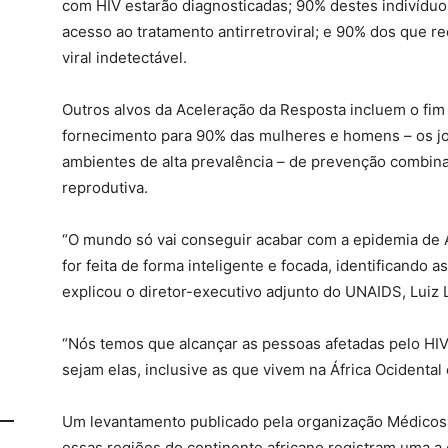
com HIV estarão diagnosticadas; 90% destes indivíduo
acesso ao tratamento antirretroviral; e 90% dos que 
viral indetectável.
Outros alvos da Aceleração da Resposta incluem o fim 
fornecimento para 90% das mulheres e homens – os j
ambientes de alta prevalência – de prevenção combina
reprodutiva.
“O mundo só vai conseguir acabar com a epidemia de A
for feita de forma inteligente e focada, identificando 
explicou o diretor-executivo adjunto do UNAIDS, Luiz 
“Nós temos que alcançar as pessoas afetadas pelo HI
sejam elas, inclusive as que vivem na África Ocidental 
Um levantamento publicado pela organização Médicos
essas regiões do continente africano registram uma a