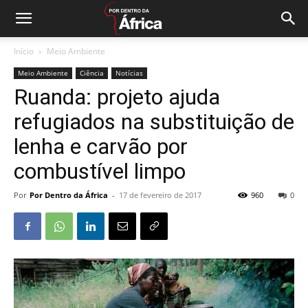
Início
Meio Ambiente
Meio Ambiente
Ciência
Notícias
Ruanda: projeto ajuda
refugiados na substituição de
lenha e carvão por
combustível limpo
Por
Por Dentro da África
-
17 de fevereiro de 2017
960
0