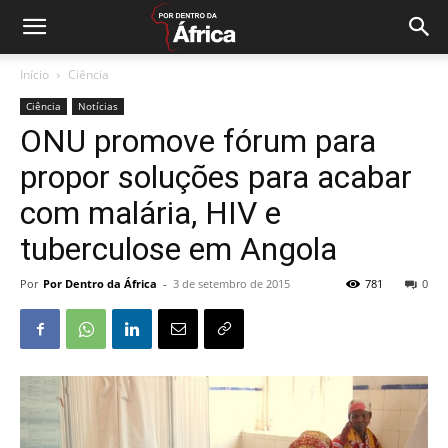
Início
Ciência
Ciência
Notícias
ONU promove fórum para
propor soluções para acabar
com malária, HIV e
tuberculose em Angola
Por
Por Dentro da África
-
3 de setembro de 2015
781
0