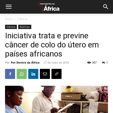
Início
Ciência
Ciência
Notícias
Iniciativa trata e previne
câncer de colo do útero em
países africanos
Por
Por Dentro da África
-
27 de maio de 2018
907
0