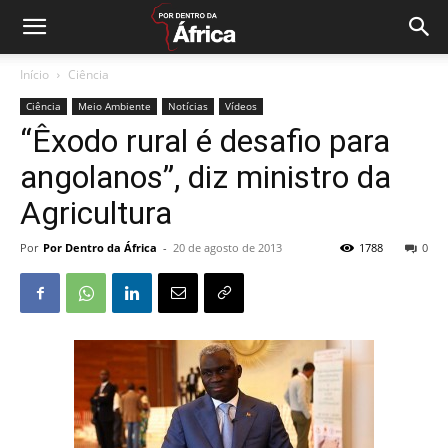
Início
Ciência
Ciência
Meio Ambiente
Notícias
Vídeos
“Êxodo rural é desafio para
angolanos”, diz ministro da
Agricultura
Por
Por Dentro da África
-
20 de agosto de 2013
1788
0