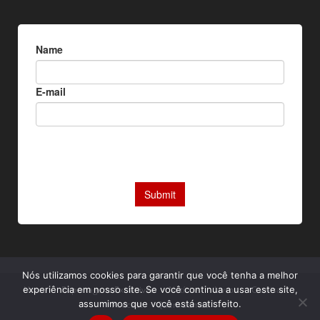
Nós utilizamos cookies para garantir que você tenha a melhor
experiência em nosso site. Se você continua a usar este site,
Home
Reportagens Exclusivas
Notícias
Livros
Camisas
assumimos que você está satisfeito.
Podcast
Quem somos