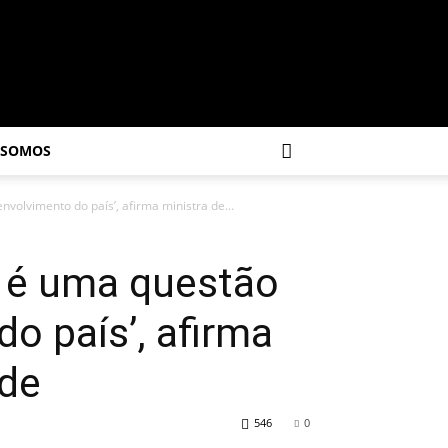
 SOMOS
volvimento do país’, afirma ministra de...
r é uma questão
o país’, afirma
rde
546
0