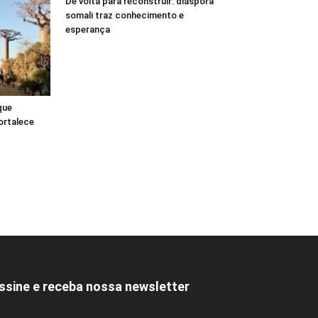
De volta para reconstruir: diáspora
somali traz conhecimento e
esperança
que
ortalece
ssine e receba nossa newsletter