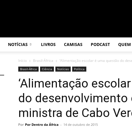
NOTÍCIAS
LIVROS
CAMISAS
PODCAST
QUEM
Início
Brasil-África
‘Alimentação escolar é uma questão do desen
Brasil-África
Ciência
Notícias
Política
‘Alimentação escola
do desenvolvimento d
ministra de Cabo Ve
Por
Por Dentro da África
-
14 de outubro de 2015