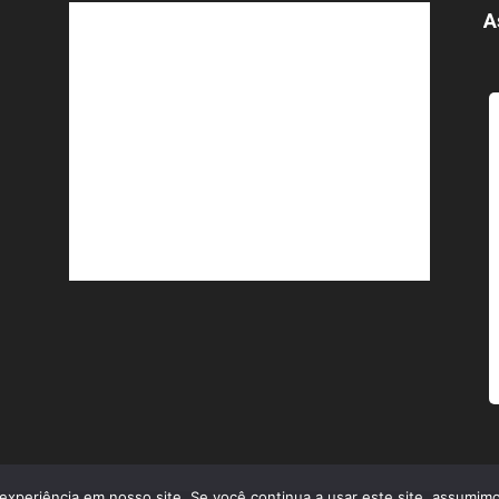
A
experiência em nosso site. Se você continua a usar este site, assumimo