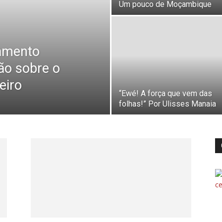
Um pouco de Moçambique
eamento
ão sobre o
eiro
“Ewé! A força que vem das
folhas!” Por Ulisses Manaia