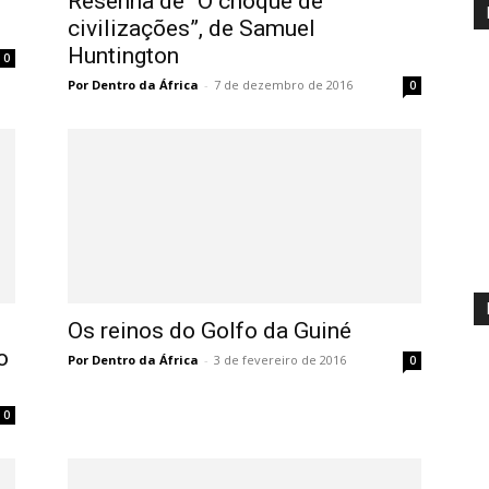
Resenha de “O choque de
civilizações”, de Samuel
Huntington
0
Por Dentro da África
-
7 de dezembro de 2016
0
Os reinos do Golfo da Guiné
o
Por Dentro da África
-
3 de fevereiro de 2016
0
0