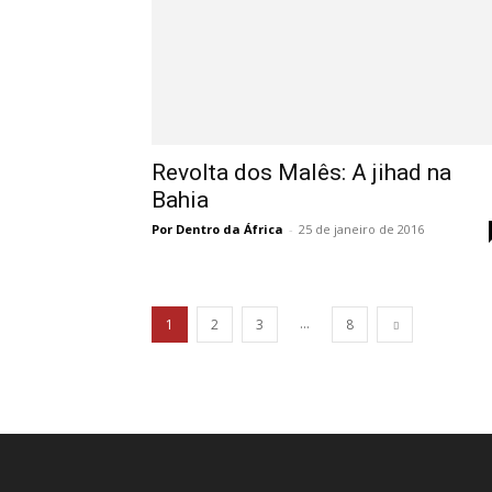
Revolta dos Malês: A jihad na
Bahia
Por Dentro da África
-
25 de janeiro de 2016
...
1
2
3
8