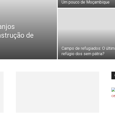
Um pouco de Moçambique
anjos
nstrução de
Campo de refugiados: O últi
refúgio dos sem pátria?