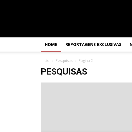
Por
dentro
da
África
HOME
REPORTAGENS EXCLUSIVAS
Início
Pesquisas
Página 2
PESQUISAS