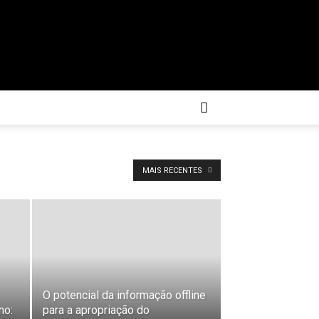
MAIS RECENTES
O potencial da informação offline
no:
para a apropriação do