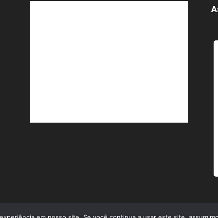
A
experiência em nosso site. Se você continua a usar este site, assumimo