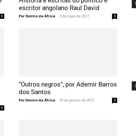
e
História e escritas do político e
escritor angolano Raul David
Por Dentro da África
-
7 de maio de 2017
0
0
“Outros negros”, por Ademir Barros
dos Santos
Por Dentro da África
-
19 de janeiro de 2017
0
0