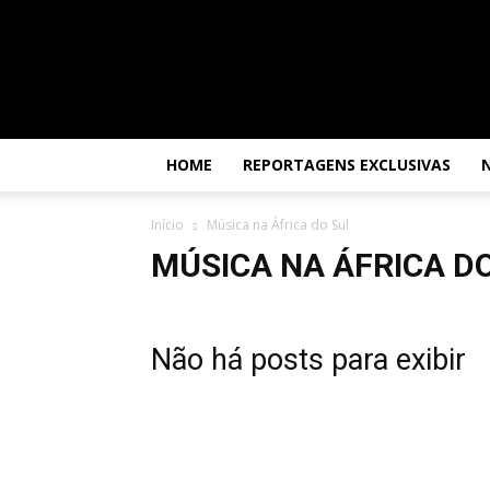
Por
dentro
da
África
HOME
REPORTAGENS EXCLUSIVAS
Início
Música na África do Sul
MÚSICA NA ÁFRICA D
Não há posts para exibir