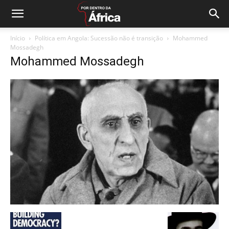
Início
Política em Angola: Sucessão não é transição
Mohammed
Mossadegh
Mohammed Mossadegh