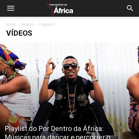
Início
Vídeos
Página 2
VÍDEOS
Playlist do Por Dentro da África:
Músicas para dançar e percorrer o