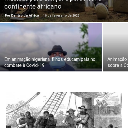
continente africano
Por Dentro da África
-
16 de fevereiro de 2023
Em animação nigeriana, filhos educam pais no
Animação 
combate à Covid-19
sobre a C