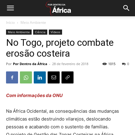
Início
Meio Ambiente
Meio Ambiente
Ciência
Vídeos
No Togo, projeto combate
erosão costeira
Por
Por Dentro da África
-
28 de fevereiro de 2018
1015
0
Com informações da ONU
Na África Ocidental, as consequências das mudanças
climáticas estão destruindo vilarejos, deslocando
pessoas e acabando com o sustento de famílias.
O projeto de Gestão das Zonas Costeiras na África