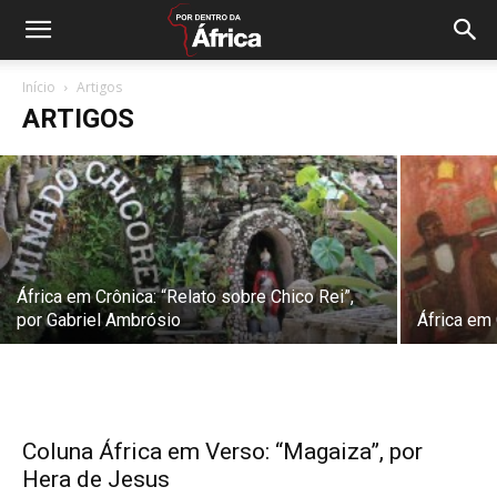
Coluna África em Verso: “Cabo Verde”,
por Danilson Veiga
Início
Artigos
ARTIGOS
Por Dentro da África
-
11 de setembro de 2015
África em Crônica: “Relato sobre Chico Rei”,
por Gabriel Ambrósio
África em 
Coluna África em Verso: “Magaiza”, por
Hera de Jesus