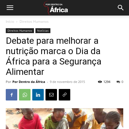
Início
Direitos Humanos
Direitos Humanos
Notícias
Debate para melhorar a
nutrição marca o Dia da
África para a Segurança
Alimentar
Por
Por Dentro da África
-
9 de novembro de 2015
1294
0