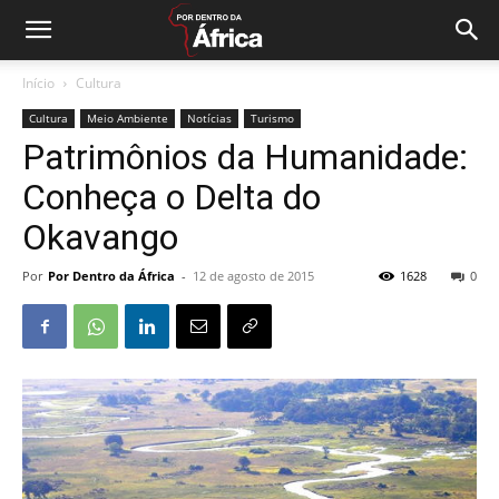
Início
Cultura
Cultura
Meio Ambiente
Notícias
Turismo
Patrimônios da Humanidade:
Conheça o Delta do
Okavango
Por
Por Dentro da África
-
12 de agosto de 2015
1628
0