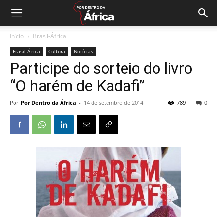
Início
Brasil-África
Brasil-África
Cultura
Notícias
Participe do sorteio do livro
“O harém de Kadafi”
Por
Por Dentro da África
-
14 de setembro de 2014
789
0