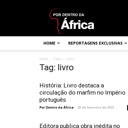
Por
dentro
da
África
HOME
REPORTAGENS EXCLUSIVAS
Início
Tags
Livro
Tag: livro
História: Livro destaca a
circulação do marfim no Império
português
Por Dentro da África
-
28 de fevereiro de 2023
Editora publica obra inédita no