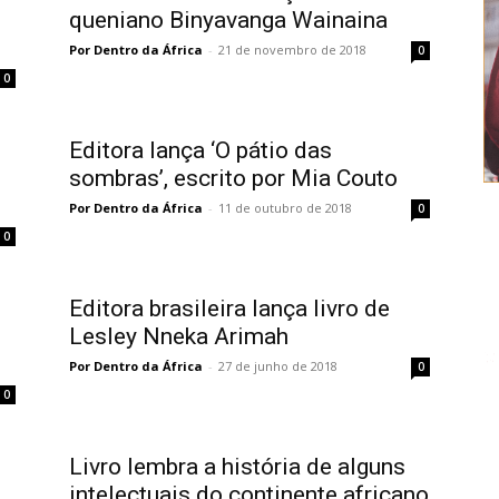
queniano Binyavanga Wainaina
Por Dentro da África
-
21 de novembro de 2018
0
0
Editora lança ‘O pátio das
sombras’, escrito por Mia Couto
Por Dentro da África
-
11 de outubro de 2018
0
0
Editora brasileira lança livro de
Lesley Nneka Arimah
Por Dentro da África
-
27 de junho de 2018
0
0
Livro lembra a história de alguns
intelectuais do continente africano