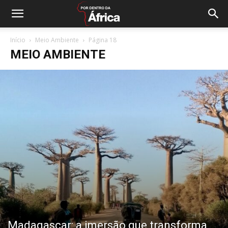
Início
Meio Ambiente
Página 18
MEIO AMBIENTE
Madagascar: a imersão que transforma