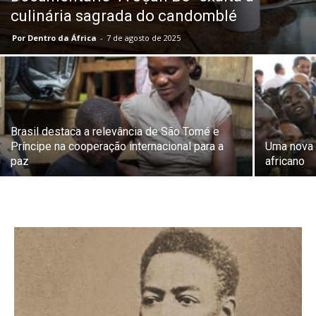
culinária sagrada do candomblé
Por Dentro da África
-
7 de agosto de 2025
Brasil destaca a relevância de São Tomé e
Príncipe na cooperação internacional para a
Uma nova p
paz
africano