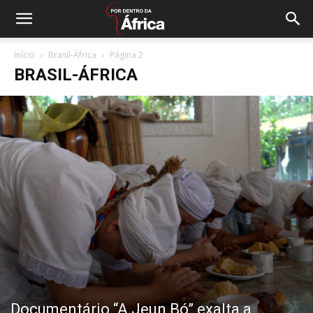
Início
Brasil-África
Página 2
BRASIL-ÁFRICA
Documentário “A Jẹun Bó” exalta a