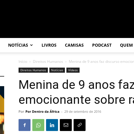
NOTÍCIAS
LIVROS
CAMISAS
PODCAST
QUEM
Início
Direitos Humanos
Menina de 9 anos faz discurso emocio
Direitos Humanos
Notícias
Vídeos
Menina de 9 anos faz
emocionante sobre 
Por
Por Dentro da África
-
29 de setembro de 2016