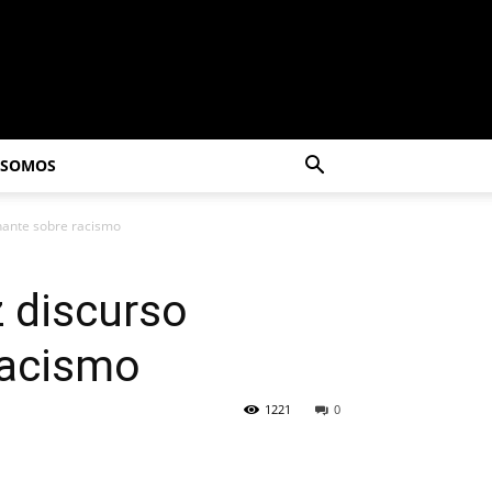
 SOMOS
nante sobre racismo
 discurso
racismo
1221
0