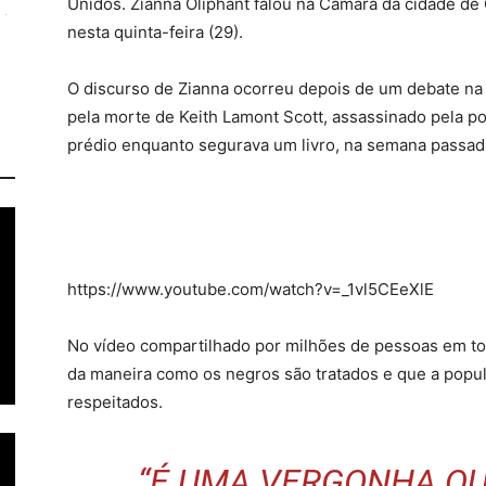
Unidos. Zianna Oliphant falou na Câmara da cidade de 
nesta quinta-feira (29).
O discurso de Zianna ocorreu depois de um debate na
pela morte de Keith Lamont Scott, assassinado pela p
prédio enquanto segurava um livro, na semana passad
https://www.youtube.com/watch?v=_1vl5CEeXlE
No vídeo compartilhado por milhões de pessoas em to
da maneira como os negros são tratados e que a popul
respeitados.
“É UMA VERGONHA QU