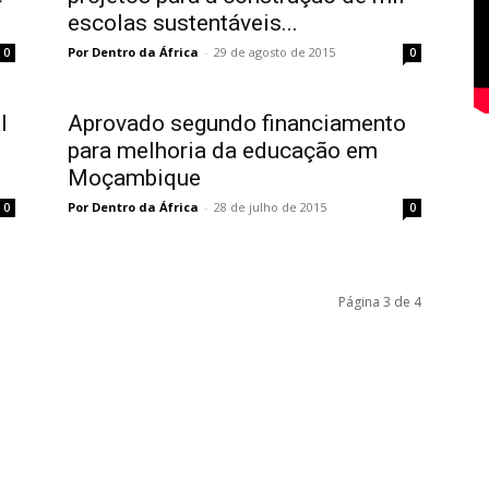
escolas sustentáveis...
Por Dentro da África
-
29 de agosto de 2015
0
0
l
Aprovado segundo financiamento
para melhoria da educação em
Moçambique
Por Dentro da África
-
28 de julho de 2015
0
0
Página 3 de 4