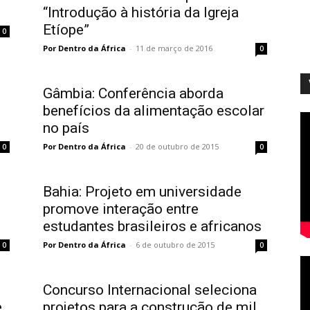
“Introdução à história da Igreja
Etíope”
0
Por Dentro da África
-
11 de março de 2016
0
Gâmbia: Conferência aborda
benefícios da alimentação escolar
no país
Por Dentro da África
-
20 de outubro de 2015
0
0
Bahia: Projeto em universidade
promove interação entre
estudantes brasileiros e africanos
Por Dentro da África
-
6 de outubro de 2015
0
0
Concurso Internacional seleciona
e
projetos para a construção de mil