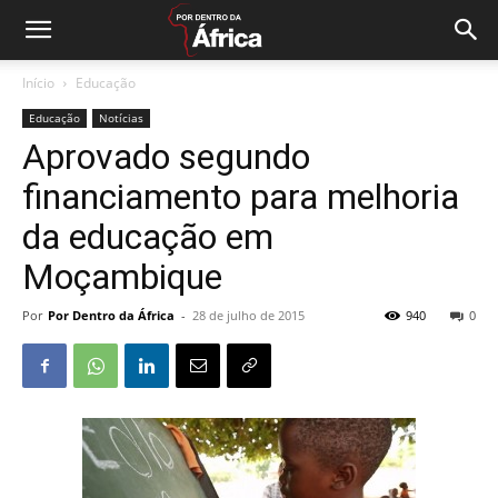
Início
Educação
Educação
Notícias
Aprovado segundo
financiamento para melhoria
da educação em
Moçambique
Por
Por Dentro da África
-
28 de julho de 2015
940
0