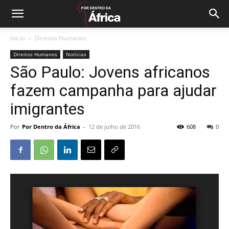
Início
Direitos Humanos
Direitos Humanos
Notícias
São Paulo: Jovens africanos
fazem campanha para ajudar
imigrantes
Por
Por Dentro da África
-
12 de julho de 2016
608
0