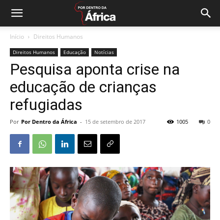
Início
Direitos Humanos
Direitos Humanos
Educação
Notícias
Pesquisa aponta crise na
educação de crianças
refugiadas
Por
Por Dentro da África
-
15 de setembro de 2017
1005
0