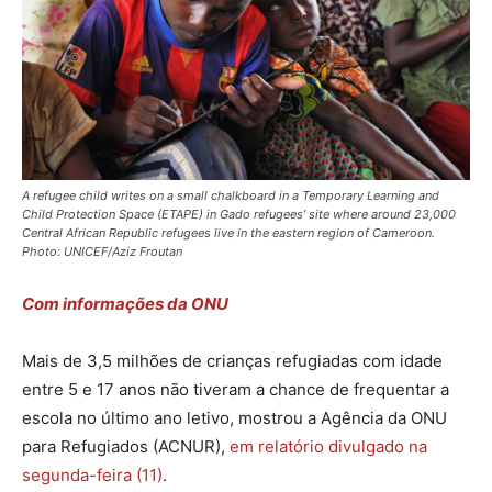
A refugee child writes on a small chalkboard in a Temporary Learning and
Child Protection Space (ETAPE) in Gado refugees’ site where around 23,000
Central African Republic refugees live in the eastern region of Cameroon.
Photo: UNICEF/Aziz Froutan
Com informações da ONU
Mais de 3,5 milhões de crianças refugiadas com idade
entre 5 e 17 anos não tiveram a chance de frequentar a
escola no último ano letivo, mostrou a Agência da ONU
para Refugiados (ACNUR),
em relatório divulgado na
segunda-feira (11)
.