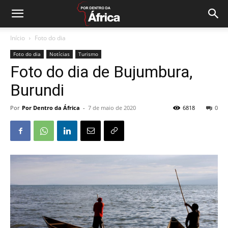
Início
Foto do dia
Foto do dia
Notícias
Turismo
Foto do dia de Bujumbura,
Burundi
Por
Por Dentro da África
-
7 de maio de 2020
6818
0