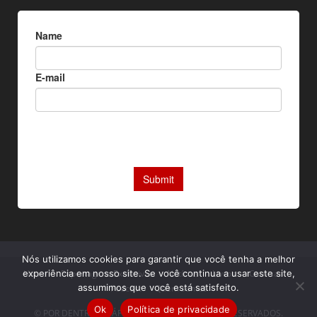
Nós utilizamos cookies para garantir que você tenha a melhor
experiência em nosso site. Se você continua a usar este site,
Home
Reportagens Exclusivas
Notícias
Livros
Camisas
assumimos que você está satisfeito.
Podcast
Quem somos
Ok
Política de privacidade
© POR DENTRO DA ÁFRICA. TODOS OS DIREITOS RESERVADOS.