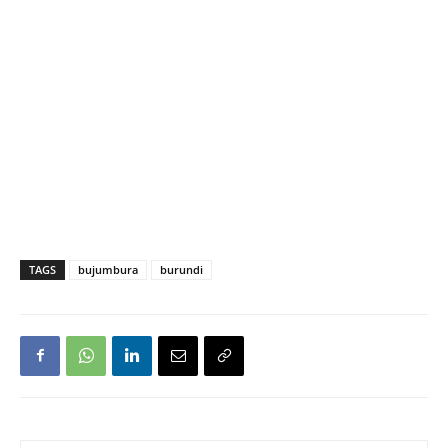
TAGS
bujumbura
burundi