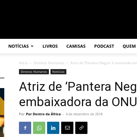
NOTÍCIAS
LIVROS
CAMISAS
PODCAST
QUEM
Início
Direitos Humanos
Atriz de ‘Pantera Negra’ é nomeada 
Direitos Humanos
Notícias
Atriz de ‘Pantera Ne
embaixadora da ONU
Por
Por Dentro da África
-
4 de dezembro de 2018