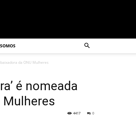
 SOMOS
embaixadora da ONU Mulheres
gra’ é nomeada
 Mulheres
4417
0