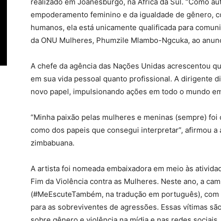
realizado em Joanesburgo, na África da Sul. “Como auto
empoderamento feminino e da igualdade de gênero, co
humanos, ela está unicamente qualificada para comunica
da ONU Mulheres, Phumzile Mlambo-Ngcuka, ao anunc
A chefe da agência das Nações Unidas acrescentou que
em sua vida pessoal quanto profissional. A dirigente d
novo papel, impulsionando ações em todo o mundo em 
“Minha paixão pelas mulheres e meninas (sempre) foi o
como dos papeis que consegui interpretar”, afirmou a 
zimbabuana.
A artista foi nomeada embaixadora em meio às ativida
Fim da Violência contra as Mulheres. Neste ano, a 
(#MeEscuteTambém, na tradução em português), com 
para as sobreviventes de agressões. Essas vítimas s
sobre gênero e violência na mídia e nas redes sociais.