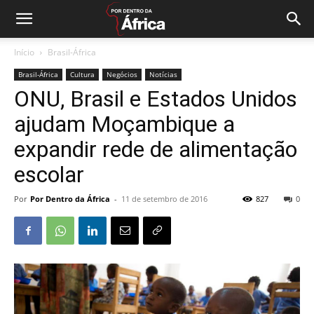
Início
Brasil-África
Brasil-África
Cultura
Negócios
Notícias
ONU, Brasil e Estados Unidos
ajudam Moçambique a
expandir rede de alimentação
escolar
Por
Por Dentro da África
-
11 de setembro de 2016
827
0