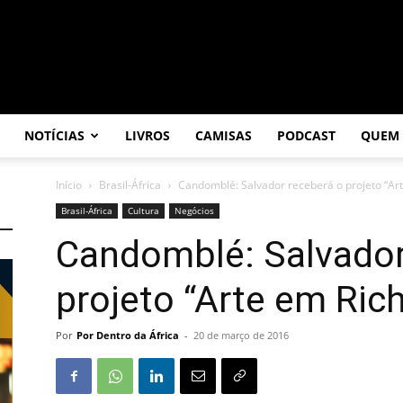
NOTÍCIAS
LIVROS
CAMISAS
PODCAST
QUEM
Início
Brasil-África
Candomblé: Salvador receberá o projeto “Art
Brasil-África
Cultura
Negócios
Candomblé: Salvador
projeto “Arte em Rich
Por
Por Dentro da África
-
20 de março de 2016