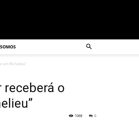
 SOMOS
e em Richelieu”
 receberá o
elieu”
1068
0