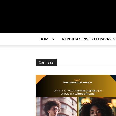
Por
dentro
da
África
HOME
REPORTAGENS EXCLUSIVAS
Camisas