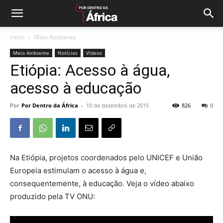
Início
Meio Ambiente
Meio Ambiente
Notícias
Vídeos
Etiópia: Acesso à água,
acesso à educação
Por
Por Dentro da África
-
10 de dezembro de 2015
826
0
Na Etiópia, projetos coordenados pelo UNICEF e União
Europeia estimulam o acesso à água e,
consequentemente, à educação. Veja o vídeo abaixo
produzido pela TV ONU: