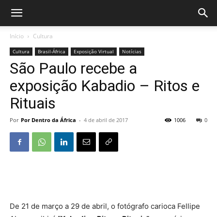
Início
Cultura
Cultura
Brasil-África
Exposição Virtual
Notícias
São Paulo recebe a
exposição Kabadio – Ritos e
Rituais
Por
Por Dentro da África
-
4 de abril de 2017
1006
0
De 21 de março a 29 de abril, o fotógrafo carioca Fellipe