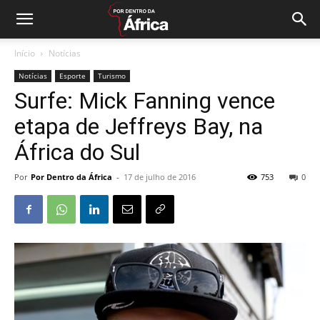
Início
Notícias
Notícias
Esporte
Turismo
Surfe: Mick Fanning vence
etapa de Jeffreys Bay, na
África do Sul
Por
Por Dentro da África
-
17 de julho de 2016
753
0