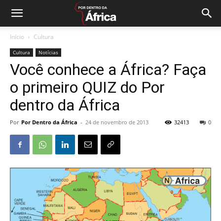
Início
Cultura
Cultura
Notícias
Você conhece a África? Faça
o primeiro QUIZ do Por
dentro da África
Por
Por Dentro da África
-
24 de novembro de 2013
32413
0