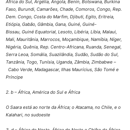
África do Sul, Argélia, Angola, Benin, Botswana, Burkina
Faso, Burundi, Camarões, Chade, Comoros, Congo, Rep.
Dem. Congo, Costa do Marfim, Djibuti, Egito, Eritreia,
Etiópia, Gabão, Gâmbia, Gana, Guiné, Guiné-
Bissau, Guiné Equatorial, Lesoto, Libéria, Líbia, Malaui,
Mali, Mauritânia, Marrocos, Moçambique, Namíbia, Níger,
Nigéria, Quênia, Rep. Centro-Africana, Ruanda, Senegal,
Serra Leoa, Somália, Suazilândia, Sudão, Sudão do Sul,
Tanzânia, Togo, Tunísia, Uganda, Zâmbia, Zimbabwe –
Cabo Verde, Madagascar, Ilhas Maurícius, São Tomé e
Príncipe
2. b – África, América do Sul e África
O Saara está ao norte da África; o Atacama, no Chile, e o
Kalahari, no sudoeste
3. d – África do Norte, África do Norte e Chifre da África