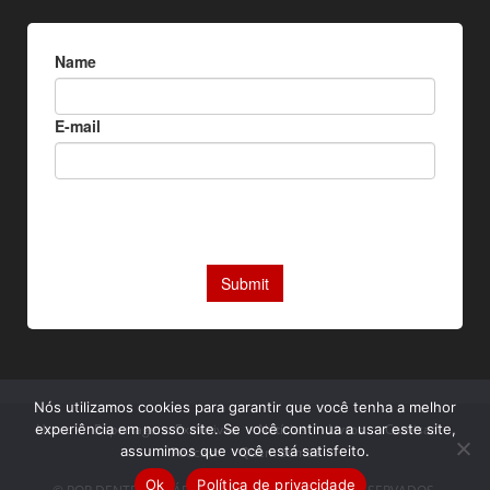
Nós utilizamos cookies para garantir que você tenha a melhor
experiência em nosso site. Se você continua a usar este site,
Home
Reportagens Exclusivas
Notícias
Livros
Camisas
assumimos que você está satisfeito.
Podcast
Quem somos
Ok
Política de privacidade