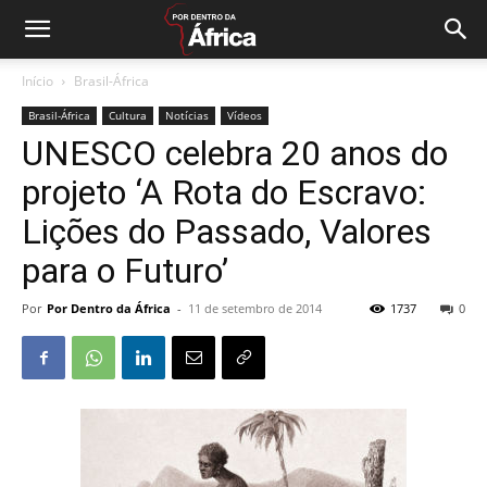
Início
Brasil-África
Brasil-África
Cultura
Notícias
Vídeos
UNESCO celebra 20 anos do
projeto ‘A Rota do Escravo:
Lições do Passado, Valores
para o Futuro’
Por
Por Dentro da África
-
11 de setembro de 2014
1737
0