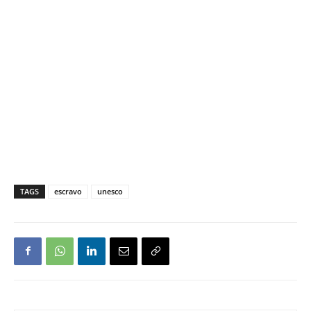
TAGS
escravo
unesco